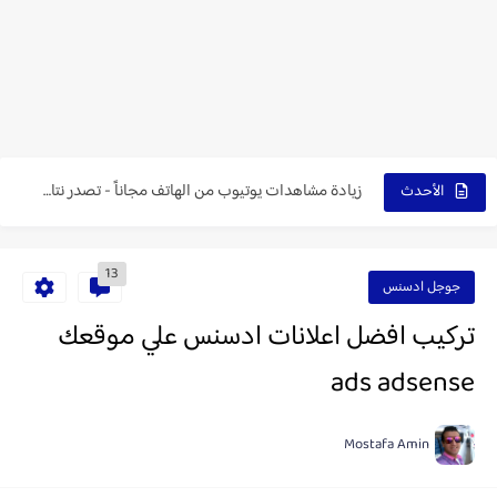
Google Adsense اسرار الربح من جوجل ادسنس
كيفية نقل حساب جوجل ادسنس الي Gmail آخر
زيادة مشاهدات يوتيوب من الهاتف مجاناً - تصدر نتائج بحث...
الأحدث
الحل النهائي لـ ربط موقعك مع جوجل ادسنس
13
Adsense حل مشكلة رفض موقعك في جوجل ادسنس
جوجل ادسنس
تركيب افضل اعلانات ادسنس علي موقعك ads adsense
تركيب افضل اعلانات ادسنس علي موقعك
تجربتي مع الربح من الانترنت (يوتيوب و جوجل ادسنس و...
ads adsense
Google Adsense تفعيل الحساب عبر الهاتف المحمول Pin
Mostafa Amin
adsense arbitrage - ارخص استضافة مع دومين مجاني