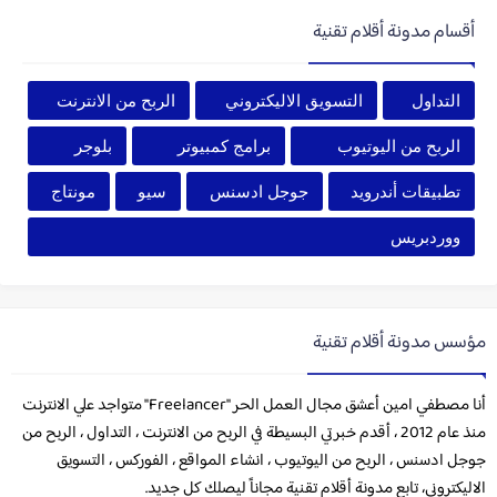
أقسام مدونة أقلام تقنية
التداول
التسويق الاليكتروني
الربح من الانترنت
الربح من اليوتيوب
برامج كمبيوتر
بلوجر
تطبيقات أندرويد
جوجل ادسنس
سيو
مونتاج
ووردبريس
مؤسس مدونة أقلام تقنية
أنا مصطفي امين أعشق مجال العمل الحر "Freelancer" متواجد علي الانترنت
منذ عام 2012 ، أقدم خبرتي البسيطة في الربح من الانترنت ، التداول ، الربح من
جوجل ادسنس ، الربح من اليوتيوب ، انشاء المواقع ، الفوركس ، التسويق
الاليكتروني، تابع مدونة أقلام تقنية مجاناً ليصلك كل جديد.