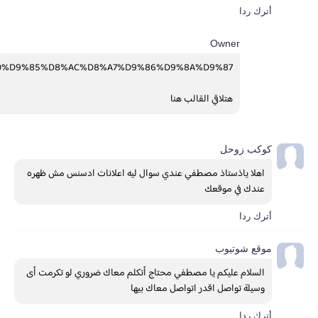
أترك ردا
Owner
%A8%20%D9%85%D8%AC%D8%A7%D9%86%D9%8A%D9%87
هتلاقي القالب هنا 
كوكب زوحل
اهلا ياذستاذ مصطفي عندي سوال ليه اعلانات ادسنس مش ظهره 
عندك في موقعك 
أترك ردا
موقع شوتيوب
السلام عليكم يا مصطفي محتاج أتكلم معاك ضروري لو تكرمت أى 
وسيلة تواصل اقدر اتواصل معاك بيها
أترك ردا