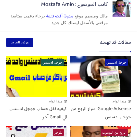
كاتب الموضوع : Mostafa Amin
مدونة أقلام تقنية
مالك ومصمم موقع
برجاء دعمي بمتابعة
موقعي بالأسفل ليصلك كل جديد.
مقالات قد تهمك
عرض المزيد
جوجل ادسنس
جوجل ادسنس
منذ اعوام
منذ اعوام
Google Adsense اسرار الربح من
كيفية نقل حساب جوجل ادسنس
جوجل ادسنس
الي Gmail آخر
الربح من اليوتيوب
بلوجر