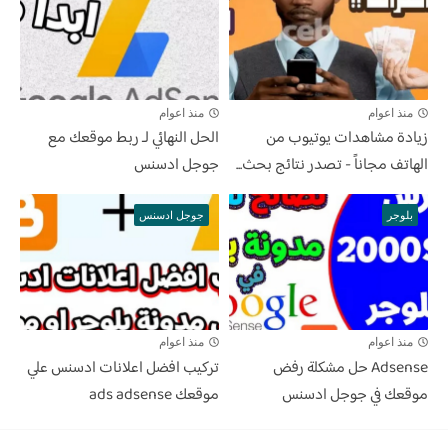
منذ اعوام
منذ اعوام
زيادة مشاهدات يوتيوب من
الحل النهائي لـ ربط موقعك مع
الهاتف مجاناً - تصدر نتائج بحث...
جوجل ادسنس
بلوجر
جوجل ادسنس
منذ اعوام
منذ اعوام
Adsense حل مشكلة رفض
تركيب افضل اعلانات ادسنس علي
موقعك في جوجل ادسنس
موقعك ads adsense