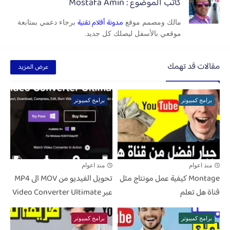
كاتب الموضوع : Mostafa Amin
مدونة أقلام تقنية
مالك ومصمم موقع
برجاء دعمي بمتابعة
موقعي بالأسفل ليصلك كل جديد.
مقالات قد تهمك
عرض المزيد
برامج كمبيوتر
برامج كمبيوتر
منذ اعوام
منذ اعوام
Montage كيفية عمل مونتاج مثل
تحويل الفيديو من MOV الى MP4
قناة هل تعلم
عبر Video Converter Ultimate
برامج كمبيوتر
برامج كمبيوتر