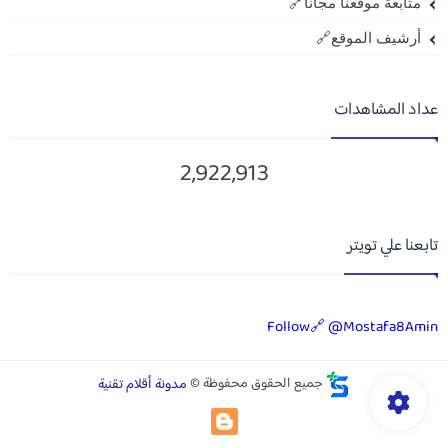
متابعة موقعنا مجاناً🔗
أرشيف الموقع🔗
عداد المشاهدات
2,922,913
تابعنا علي تويتر
Follow🔗 @Mostafa8Amin
جميع الحقوق محفوظة ©
مدونة أقلام تقنية