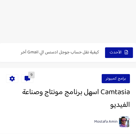
Google Adsense اسرار الربح من جوجل ادسنس
كيفية نقل حساب جوجل ادسنس الي Gmail آخر
الأحدث
زيادة مشاهدات يوتيوب من الهاتف مجاناً - تصدر نتائج بحث...
9
الحل النهائي لـ ربط موقعك مع جوجل ادسنس
برامج كمبيوتر
Adsense حل مشكلة رفض موقعك في جوجل ادسنس
Camtasia اسهل برنامج مونتاج وصناعة
تركيب افضل اعلانات ادسنس علي موقعك ads adsense
الفيديو
تجربتي مع الربح من الانترنت (يوتيوب و جوجل ادسنس و...
Mostafa Amin
Google Adsense تفعيل الحساب عبر الهاتف المحمول Pin