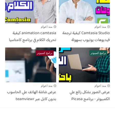
منذ اعوام
منذ اعوام
Camtasia Studio كيفية ترجمة
animation camtasia كيفية
فيديوهات يوتيوب بسهولة
تحريك الكلام في برنامج كامتاسيا
برامج كمبيوتر
برامج كمبيوتر
منذ اعوام
منذ اعوام
عرض الصور بشكل رائع علي
عرض شاشة الهاتف علي الحاسوب
الكمبيوتر - برنامج Picasa
بدون كابل عبر teamviewr