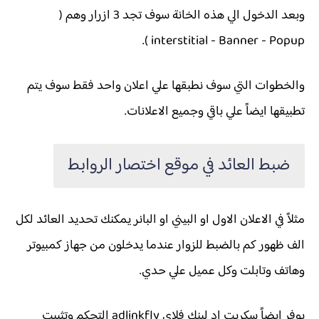
وبعد الدخول الي هذه الخانة سوف تجد 3 ازرار وهم (
interstitial - Banner - Popup ).
والخطوات التي سوف نطبقها علي اعلان واحد فقط سوف يتم
تطبيقها ايضاً علي باقي وجميع الاعلانات.
ضبط العائد في موقع اختصار الروابط
مثلاً في الاعلان الاول او البيني او البانر يمكنك تحديد العائد لكل
الف ظهور كم بالضبط للزوار عندما يدخلون من جهاز كمبيوتر
وهاتف وتابلت وكل عميل علي حدي.
يوفر ايضاً سكربت اد لينك فلاي adlinkfly التحكم وتثبيت