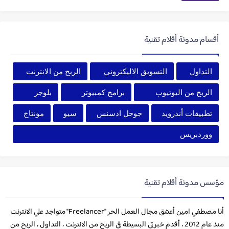
أقسام مدونة أقلام تقنية
التداول
التسويق الاليكتروني
الربح من الانترنت
الربح من اليوتيوب
برامج كمبيوتر
بلوجر
تطبيقات أندرويد
جوجل ادسنس
سيو
مونتاج
ووردبريس
مؤسس مدونة أقلام تقنية
أنا مصطفي امين أعشق مجال العمل الحر "Freelancer" متواجد علي الانترنت
منذ عام 2012 ، أقدم خبرتي البسيطة في الربح من الانترنت ، التداول ، الربح من