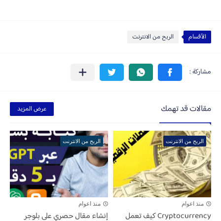
الأقسام
الربح من الانترنت
مقالات قد تهمك
عرض المزيد
الربح من الانترنت
الربح من الانترنت
منذ اعوام
منذ اعوام
Cryptocurrency كيف تعمل
إنشاء مقال حصري على بلوجر