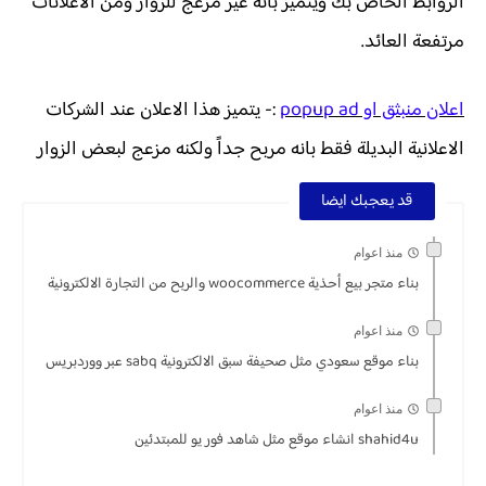
الروابط الخاص بك ويتميز بانه غير مزعج للزوار ومن الاعلانات
مرتفعة العائد.
اعلان منبثق او popup ad
:- يتميز هذا الاعلان عند الشركات
الاعلانية البديلة فقط بانه مربح جداً ولكنه مزعج لبعض الزوار
قد يعجبك ايضا
منذ اعوام
بناء متجر بيع أحذية woocommerce والربح من التجارة الالكترونية
منذ اعوام
بناء موقع سعودي مثل صحيفة سبق الالكترونية sabq عبر ووردبريس
منذ اعوام
shahid4u انشاء موقع مثل شاهد فور يو للمبتدئين