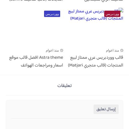
ووردبريس
ووردبريس
منذ اعوام
منذ اعوام
قالب ووردبريس عربي ممتاز لبيع
Astra theme افضل قالب موقع
المنتجات (قالب متجري Matjari)
اسعار ومراجعات الهواتف
تعليقات
إرسال تعليق