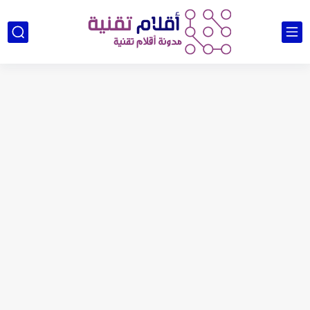
Google Adsense اسرار الربح من جوجل ادسنس
كيفية نقل حساب جوجل ادسنس الي Gmail آخر
زيادة مشاهدات يوتيوب من الهاتف مجاناً - تصدر نتائج بحث...