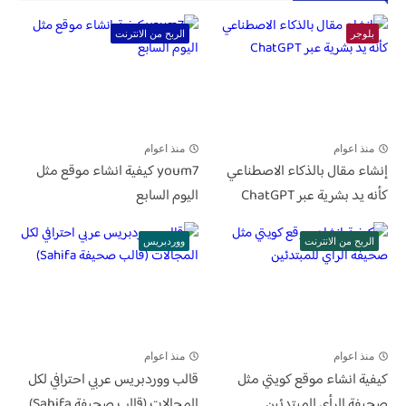
بلوجر
الربح من الانترنت
منذ اعوام
منذ اعوام
إنشاء مقال بالذكاء الاصطناعي
youm7 كيفية انشاء موقع مثل
كأنه يد بشرية عبر ChatGPT
اليوم السابع
الربح من الانترنت
ووردبريس
منذ اعوام
منذ اعوام
كيفية انشاء موقع كويتي مثل
قالب ووردبريس عربي احترافي لكل
صحيفة الرأي للمبتدئين
المجالات (قالب صحيفة Sahifa)