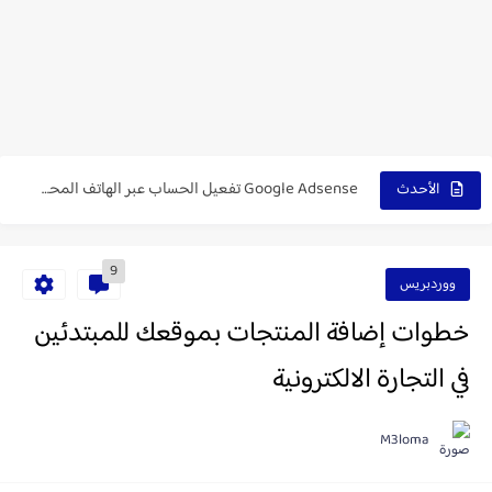
الحل النهائي لـ ربط موقعك مع جوجل ادسنس
Adsense حل مشكلة رفض موقعك في جوجل ادسنس
تركيب افضل اعلانات ادسنس علي موقعك ads adsense
تجربتي مع الربح من الانترنت (يوتيوب و جوجل ادسنس و...
Google Adsense تفعيل الحساب عبر الهاتف المحمول Pin
الأحدث
adsense arbitrage - ارخص استضافة مع دومين مجاني
9
تفعيل Google Adsense بدون البن كود
ووردبريس
خطوات إضافة المنتجات بموقعك للمبتدئين
في التجارة الالكترونية
M3loma