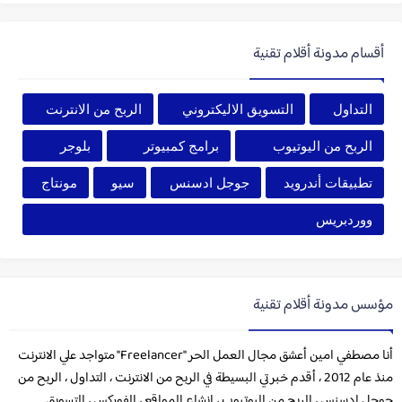
أقسام مدونة أقلام تقنية
التداول
التسويق الاليكتروني
الربح من الانترنت
الربح من اليوتيوب
برامج كمبيوتر
بلوجر
تطبيقات أندرويد
جوجل ادسنس
سيو
مونتاج
ووردبريس
مؤسس مدونة أقلام تقنية
أنا مصطفي امين أعشق مجال العمل الحر "Freelancer" متواجد علي الانترنت
منذ عام 2012 ، أقدم خبرتي البسيطة في الربح من الانترنت ، التداول ، الربح من
جوجل ادسنس ، الربح من اليوتيوب ، انشاء المواقع ، الفوركس ، التسويق